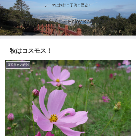
テーマは旅行ｘ子供ｘ歴史！
鹿児島ドライブ！～Enjoy Kagoshima!～
秋はコスモス！
鹿児島市内近郊